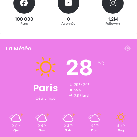
100 000
0
1,2M
Fans
Abonnés
Followers
La Météo
28
℃
Paris
29º - 20º
39%
2.95 km/h
Céu Limpo
27
29
33
37
35
℃
℃
℃
℃
℃
Qui
Sex
Sáb
Dom
Seg